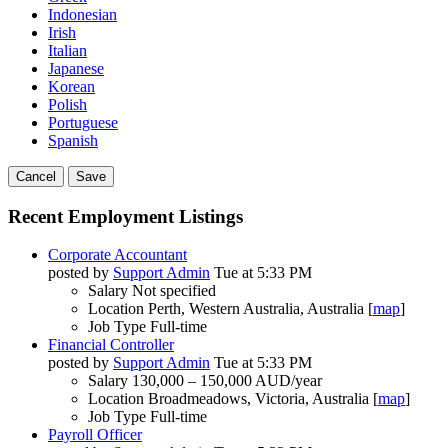
Indonesian
Irish
Italian
Japanese
Korean
Polish
Portuguese
Spanish
Cancel
Save
Recent Employment Listings
Corporate Accountant
posted by
Support Admin
Tue at 5:33 PM
Salary
Not specified
Location
Perth, Western Australia, Australia [
map
]
Job Type
Full-time
Financial Controller
posted by
Support Admin
Tue at 5:33 PM
Salary
130,000 – 150,000 AUD/year
Location
Broadmeadows, Victoria, Australia [
map
]
Job Type
Full-time
Payroll Officer