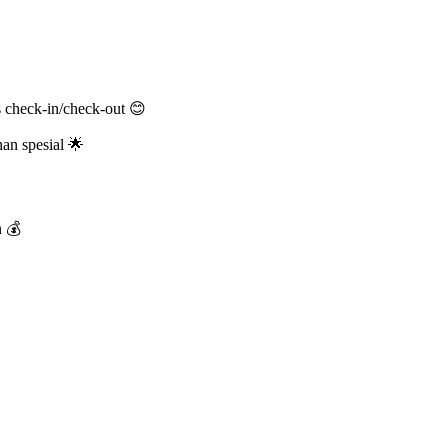
 check-in/check-out 😊
n spesial 🌟
n 💰