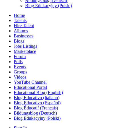
Bildungsblog (Deutsch)
Blog Edukacyjny (Polski)
Home
Talents
Hire Talent
Albums
Businesses
Blogs
Jobs Listings
Marketplace
Forum
Polls
Events
Groups
Videos
YouTube Channel
Educational Portal
Educational Blog (English)
Blog Educativo (Italiano)
Blog Educativo (Español)
Blog Éducatif (Français)
Bildungsblog (Deutsch)
Blog Edukacyjny (Polski)
Sign In