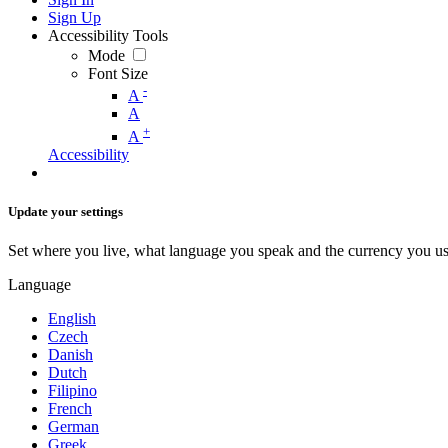
Sign Up
Accessibility Tools
Mode
Font Size
-
A
A
+
A
Accessibility
Update your settings
Set where you live, what language you speak and the currency you us
Language
English
Czech
Danish
Dutch
Filipino
French
German
Greek