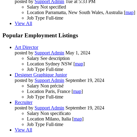
posted by
Support Admin
Tue at 5:33 PM
Salary
Not specified
Location
Parramatta, New South Wales, Australia [
map
]
Job Type
Full-time
View All
Popular Employment Listings
Art Director
posted by
Support Admin
May 1, 2024
Salary
See description
Location
Sydney NSW [
map
]
Job Type
Full-time
Designer Graphique Junior
posted by
Support Admin
September 19, 2024
Salary
Non précisé
Location
Paris, France [
map
]
Job Type
Full-time
Recruiter
posted by
Support Admin
September 19, 2024
Salary
Non specificato
Location
Milano, Italia [
map
]
Job Type
Full-time
View All