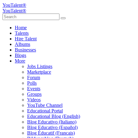
YouTalent®
YouTalent®
Home
Talents
Hire Talent
Albums
Businesses
Blogs
More
Jobs Listings
Marketplace
Forum
Polls
Events
Groups
Videos
YouTube Channel
Educational Portal
Educational Blog (English)
Blog Educativo (Italiano)
Blog Educativo (Español)
Blog Éducatif (Français)