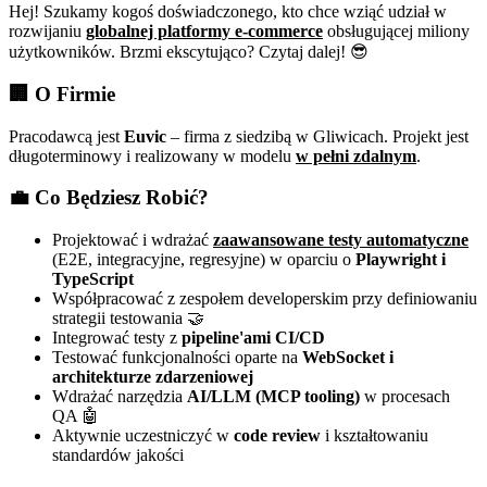
Hej! Szukamy kogoś doświadczonego, kto chce wziąć udział w
rozwijaniu
globalnej platformy e-commerce
obsługującej miliony
użytkowników. Brzmi ekscytująco? Czytaj dalej! 😎
🏢
O Firmie
Pracodawcą jest
Euvic
– firma z siedzibą w Gliwicach. Projekt jest
długoterminowy i realizowany w modelu
w pełni zdalnym
.
💼
Co Będziesz Robić?
Projektować i wdrażać
zaawansowane testy automatyczne
(E2E, integracyjne, regresyjne) w oparciu o
Playwright i
TypeScript
Współpracować z zespołem developerskim przy definiowaniu
strategii testowania 🤝
Integrować testy z
pipeline'ami CI/CD
Testować funkcjonalności oparte na
WebSocket i
architekturze zdarzeniowej
Wdrażać narzędzia
AI/LLM (MCP tooling)
w procesach
QA 🤖
Aktywnie uczestniczyć w
code review
i kształtowaniu
standardów jakości