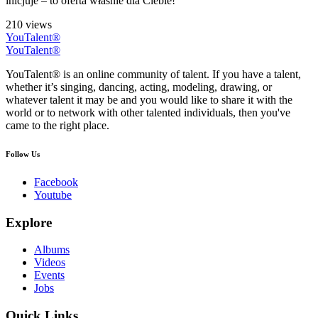
inicjuje – to oferta właśnie dla Ciebie!
210 views
YouTalent®
YouTalent®
YouTalent® is an online community of talent. If you have a talent,
whether it’s singing, dancing, acting, modeling, drawing, or
whatever talent it may be and you would like to share it with the
world or to network with other talented individuals, then you've
came to the right place.
Follow Us
Facebook
Youtube
Explore
Albums
Videos
Events
Jobs
Quick Links