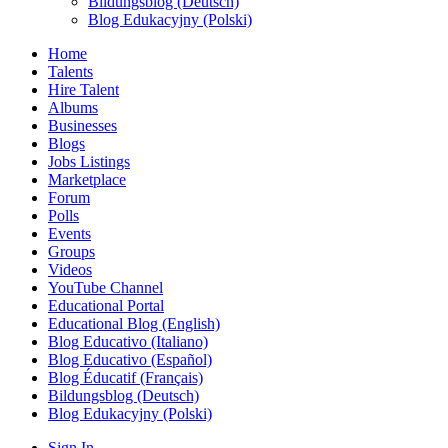
Bildungsblog (Deutsch)
Blog Edukacyjny (Polski)
Home
Talents
Hire Talent
Albums
Businesses
Blogs
Jobs Listings
Marketplace
Forum
Polls
Events
Groups
Videos
YouTube Channel
Educational Portal
Educational Blog (English)
Blog Educativo (Italiano)
Blog Educativo (Español)
Blog Éducatif (Français)
Bildungsblog (Deutsch)
Blog Edukacyjny (Polski)
Sign In