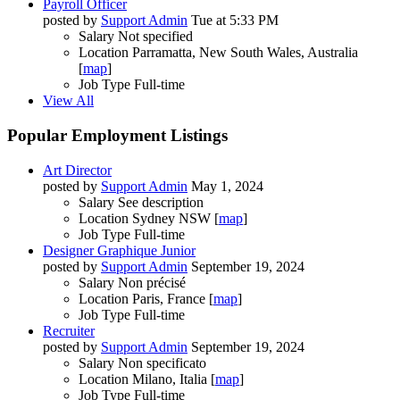
Payroll Officer
posted by
Support Admin
Tue at 5:33 PM
Salary
Not specified
Location
Parramatta, New South Wales, Australia
[
map
]
Job Type
Full-time
View All
Popular Employment Listings
Art Director
posted by
Support Admin
May 1, 2024
Salary
See description
Location
Sydney NSW [
map
]
Job Type
Full-time
Designer Graphique Junior
posted by
Support Admin
September 19, 2024
Salary
Non précisé
Location
Paris, France [
map
]
Job Type
Full-time
Recruiter
posted by
Support Admin
September 19, 2024
Salary
Non specificato
Location
Milano, Italia [
map
]
Job Type
Full-time