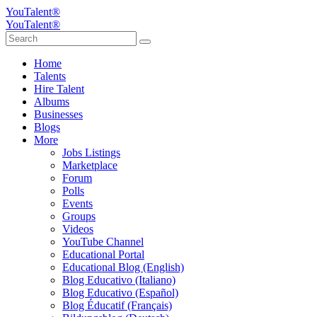
YouTalent®
YouTalent®
Home
Talents
Hire Talent
Albums
Businesses
Blogs
More
Jobs Listings
Marketplace
Forum
Polls
Events
Groups
Videos
YouTube Channel
Educational Portal
Educational Blog (English)
Blog Educativo (Italiano)
Blog Educativo (Español)
Blog Éducatif (Français)