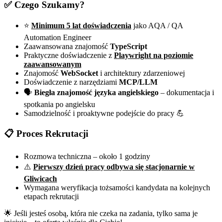
✅
Czego Szukamy?
⭐
Minimum 5 lat doświadczenia
jako AQA / QA
Automation Engineer
Zaawansowana znajomość
TypeScript
Praktyczne doświadczenie z
Playwright na poziomie
zaawansowanym
Znajomość
WebSocket
i architektury zdarzeniowej
Doświadczenie z narzędziami
MCP/LLM
🗣️
Biegła znajomość języka angielskiego
– dokumentacja i
spotkania po angielsku
Samodzielność i proaktywne podejście do pracy 💪
📋
Proces Rekrutacji
Rozmowa techniczna – około 1 godziny
⚠️
Pierwszy dzień pracy odbywa się stacjonarnie w
Gliwicach
Wymagana weryfikacja tożsamości kandydata na kolejnych
etapach rekrutacji
🌟 Jeśli jesteś osobą, która nie czeka na zadania, tylko sama je